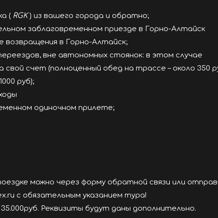
ка (
RGK
) из вашего города и обратно;
тельном заблаговременном приезде в Горно-Алтайск
ле возвращения в Горно-Алтайск;
переездов, вне автономных стоянок: в этом случае
свой счет (полноценный обед на трассе – около 350 ру
000 руб);
сходы
ременном одиночном прилете;
 поездке можно через форму обратной связи или отправ
ex.ru с обязательным указанием тура!
 35.000руб. Реквизиты будут даны дополнительно.