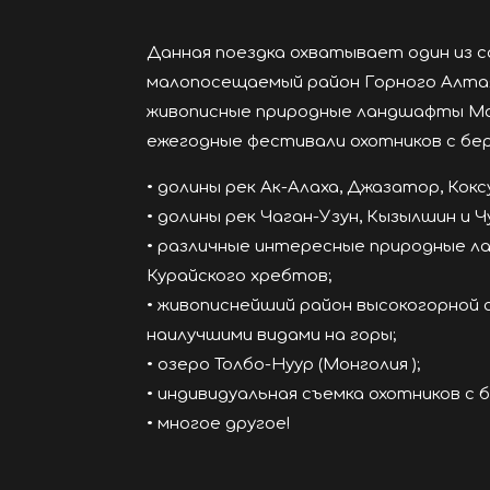
Данная поездка охватывает один из с
малопосещаемый район Горного Алтая 
живописные природные ландшафты Мон
ежегодные фестивали охотников с бер
• долины рек Ак-Алаха, Джазатор, Коксу
• долины рек Чаган-Узун, Кызылшин и Ч
• различные интересные природные л
Курайского хребтов;
• живописнейший район высокогорной с
наилучшими видами на горы;
• озеро Толбо-Нуур (Монголия );
• индивидуальная съемка охотников с 
• многое другое!