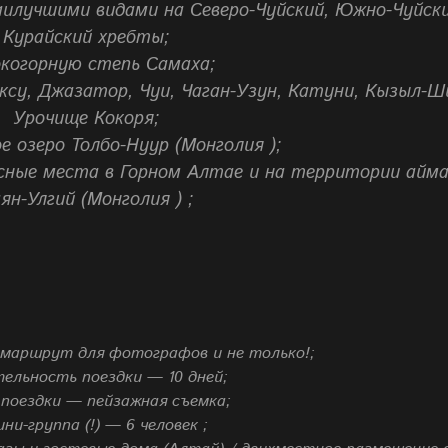
аилучшими видами на Северо-Чуйский,
Южно-Чуйски
Курайский хребты;
когорную степь Самаха;
оксу, Джазатор, Чуи, Чаган-Узун, Катуни, Кызыл-Ш
Урочище Кокоря;
е озеро Толбо-Нуур (Монголия );
сные места в Горном Алтае и на территории айм
ян-Улгий (Монголия ) ;
маршрут для фотографов и не только!;
ельность поездки — 10 дней;
 поездки — пейзажная съемка;
ни-группа (!) — 6 человек ;