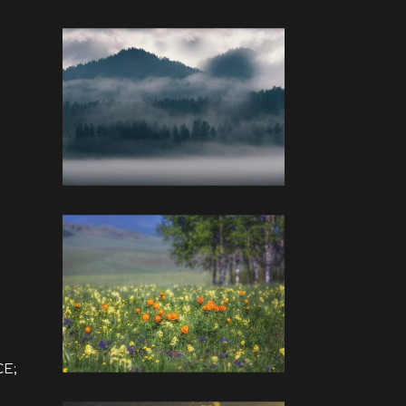
а
CE;