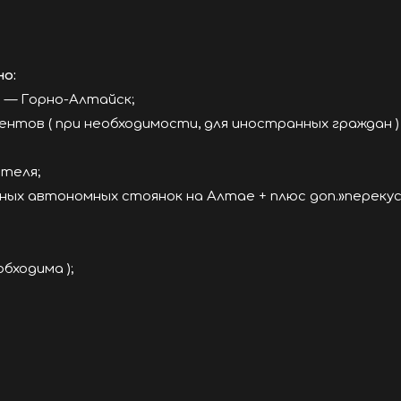
но:
 — Горно-Алтайск;
нтов ( при необходимости, для иностранных граждан )
ителя;
ных автономных стоянок на Алтае + плюс доп.»переку
бходима );