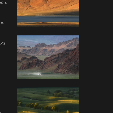
й и
ин;
ака