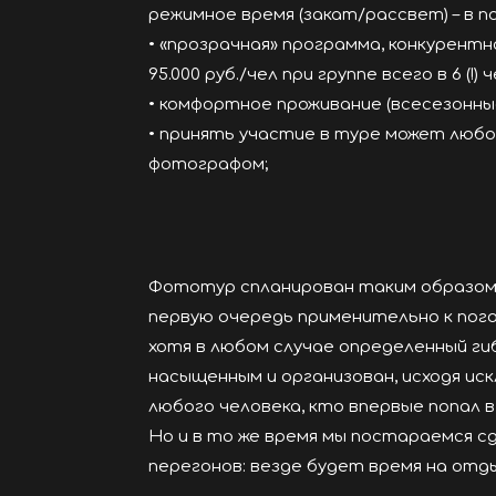
режимное время (закат/рассвет) – в 
• «прозрачная» программа, конкурен
95.000 руб./чел при группе всего в 6 (
• комфортное проживание (всесезонны
• принять участие в туре может люб
фотографом;
Фототур спланирован таким образом,
первую очередь применительно к пого
хотя в любом случае определенный ги
насыщенным и организован, исходя ис
любого человека, кто впервые попал в
Но и в то же время мы постараемся 
перегонов: везде будет время на отд