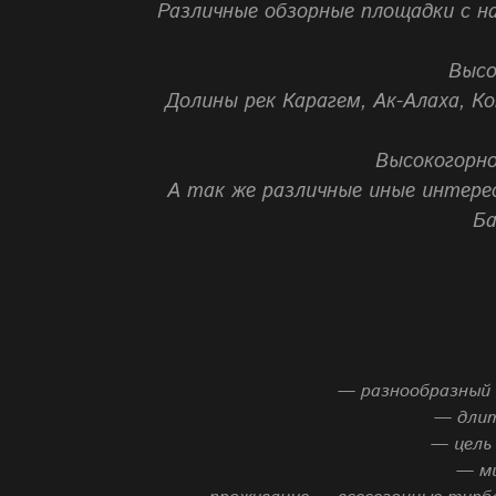
Различные обзорные площадки с н
Высо
Долины рек Карагем, Ак-Алаха, К
Высокогорно
А так же различные иные интере
Ба
— разнообразный 
— длит
— цель
— ми