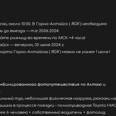
ска, около 10:00. В Горно-Алтайск (
RGK
) необходимо
ь до выезда — т.е 20.06.2024.
те разницу во времени по МСК +4 часа!
ск — вечером, 30 июня 2024 г.
порта Горно-Алтайска (
RGK
) можно не ранее 1 июля !
омбинированного фотопутешествия по Алтаю и
O
:
льный тур, небольшая физическая нагрузка, рюкзаки н
шина в процессе поездки – полноприводная Toyota HIA
лее 6 человек) + собственный водитель + фотогид: