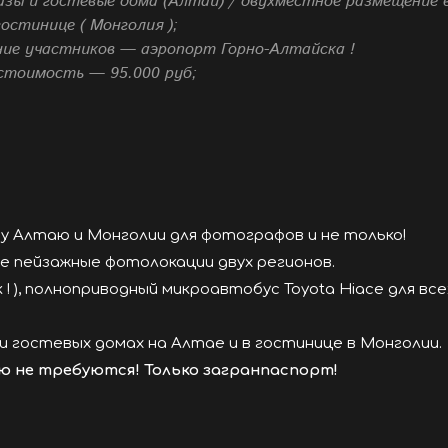
зы и гостевые дома (Алтай) / двухместное размещение 
гостинице ( Монголия );
ие участников — аэропорт Горно-Алтайска !
стоимость — 95.000 руб;
 Алтаю и Монголии для фотографов и не только!
е пейзажные фотолокации двух регионов.
 ! ), полноприводный микроавтобус Toyota Hiace для все
и гостевых домах на Алтае и в гостинице в Монголии.
 не требуются! Только загранпаспорт!