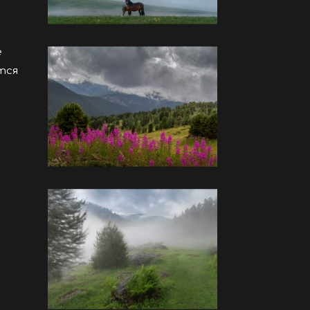
е
тся