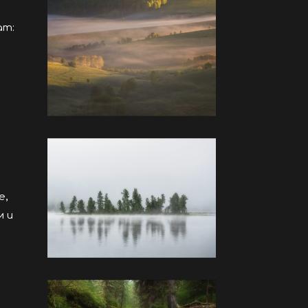
ат:
е,
м и