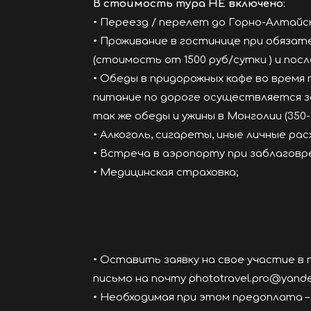
В стоимость тура НЕ включено:
• Переезд / перелет до Горно-Алтайс
• Проживание в гостинице при обяза
(стоимость от 1500 руб/сутки ) и пос
• Oбеды в придорожных кафе во время 
питание по дороге осуществляется за 
так же обеды и ужины в Монголии (350-1
• Алкоголь, сигареты, иные личные ра
• Встреча в аэропорту при заблагов
• Медицинская страховка;
• Оставить заявку на свое участие в
письмо на почту phototravel.pro@yand
• Необходимая при этом предоплата –