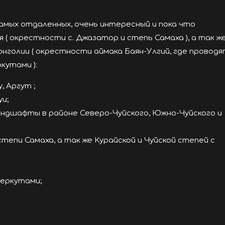
амых отдаленных, очень интересный и пока что
( окрестности с. Джазатор и степь Самаха ), а так ж
голии ( окрестности аймака Баян-Улгий, где проводя
кутами ):
, Аргут ;
уи;
андшафты в районе Северо-Чуйского, Южно-Чуйского и
тепи Самаха, а так же Курайской и Чуйской степей с
беркутами;