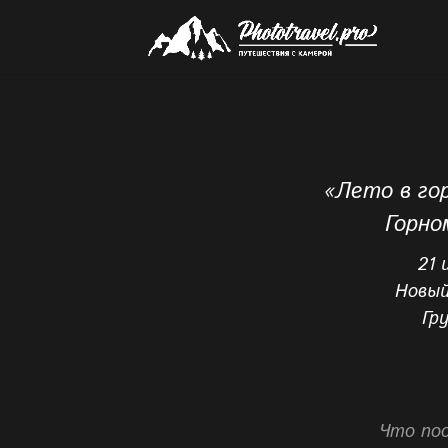
«Лето в го
Горно
21 
Новый
Гру
Что пос