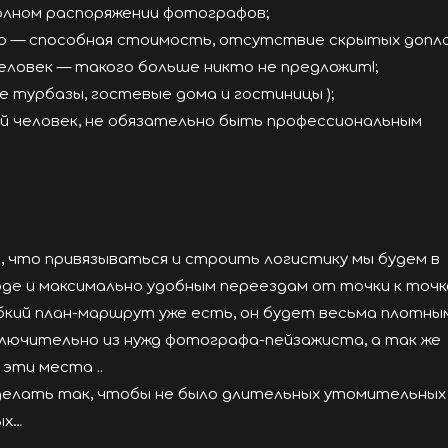
полном распоряжении фотографов;
тно — способная стоимость, отсутствие скрытых допл
!) человек — такого больше никто не предложит!;
е турбазы, гостевые дома и гостиницы );
ой человек, не обязательно быть профессиональным
 что привязываться и строить логистику мы будем в
де и максимально удобным переездам от точки к точк
бкий план-маршрут уже есть, он будет весьма плотны
ключительно из нужд фотографа-пейзажиста, а так же
 эти места ..
сделать так, чтобы не было длительных утомительных
ых…