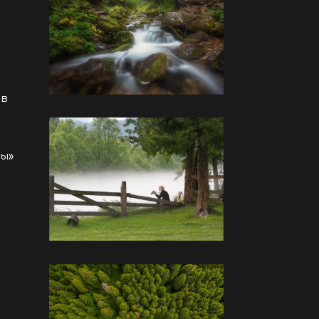
 в
сы»