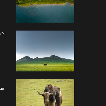
б.),
ив