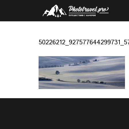
50226212_927577644299731_5