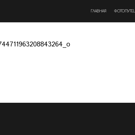
ГЛАВНАЯ
ФОТОПУТЕ
744711963208843264_o